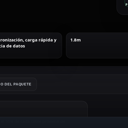
P
cronización, carga rápida y
1.8m
cia de datos
O DEL PAQUETE
 el 50% de cada cable proviene de