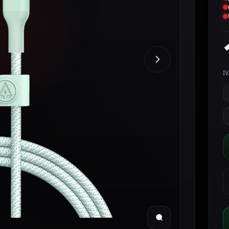
IV
A
C
U
c
v