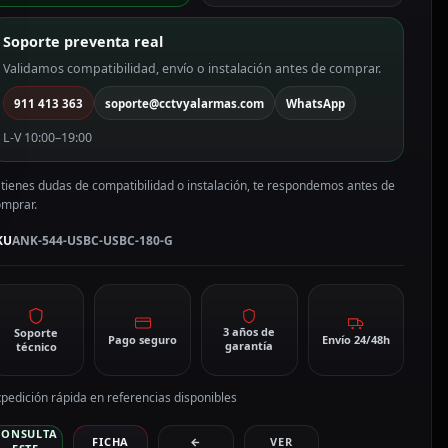
NK-
44-
Soporte preventa real
SBC-
SBC-
Validamos compatibilidad, envío o instalación antes de comprar.
80-
911 413 363
soporte@cctvyalarmas.com
WhatsApp
antidad
L-V 10:00–19:00
 tienes dudas de compatibilidad o instalación, te respondemos antes de
omprar.
KU
ANK-544-USBC-USBC-180-G
3 años de
Soporte
Pago seguro
Envío 24/48h
garantía
técnico
pedición rápida en referencias disponibles
CONSULTA
FICHA
←
VER