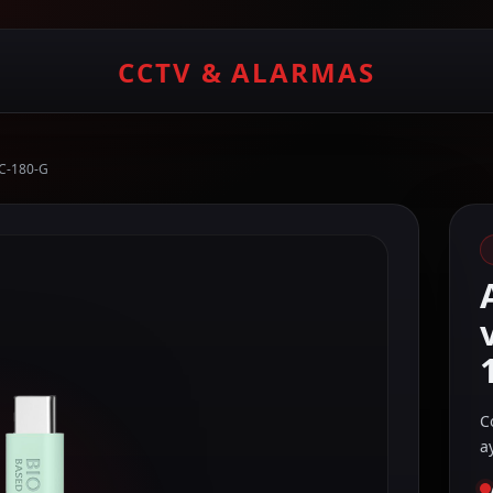
CCTV & ALARMAS
C-180-G
C
a