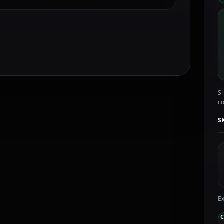
A
5
U
U
1
G
c
Si
c
S
Ex