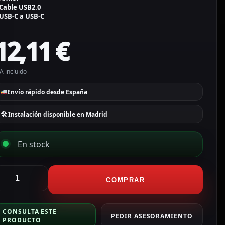
Cable USB2.0
USB-C a USB-C
12,11
€
A incluido
Envío rápido desde España
🛠 Instalación disponible en Madrid
En stock
nker
able
COMPRAR
SB2.0
olor
CONSULTA ESTE
erde
PEDIR ASESORAMIENTO
PRODUCTO