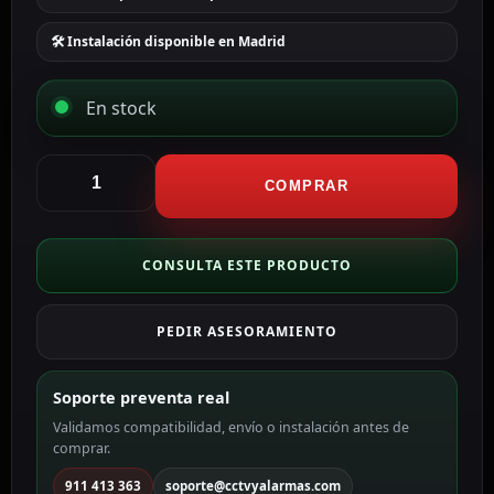
🛠 Instalación disponible en Madrid
En stock
Anker
Cable
COMPRAR
USB2.0
color
negro
CONSULTA ESTE PRODUCTO
ANK-
544-
PEDIR ASESORAMIENTO
USBC-
USBC-
180-
Soporte preventa real
B
Validamos compatibilidad, envío o instalación antes de
cantidad
comprar.
911 413 363
soporte@cctvyalarmas.com