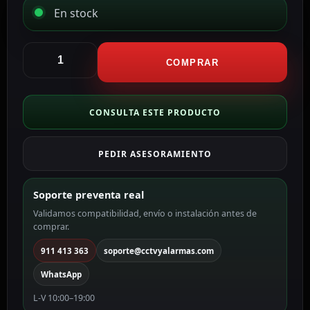
En stock
Anker
Cable
COMPRAR
USB2.0
color
negro
CONSULTA ESTE PRODUCTO
ANK-
322-
PEDIR ASESORAMIENTO
USBA-
USBC-
180-
Soporte preventa real
B
Validamos compatibilidad, envío o instalación antes de
cantidad
comprar.
911 413 363
soporte@cctvyalarmas.com
WhatsApp
L-V 10:00–19:00