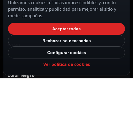
Utilizamos cookies técnicas imprescindibles y, con tu
permiso, analítica y publicidad para mejorar el sitio y
1.8m
medir campañas.
Aceptar todas
Rechazar no necesarias
Anker
Configurar cookies
Ver política de cookies
Color Negro
DESCRIPCIÓN