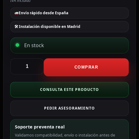
IVA incluido
Envío rápido desde España
🛠 Instalación disponible en Madrid
En stock
Anker
Cable
COMPRAR
USB2.0
color
blanco
CONSULTA ESTE PRODUCTO
ANK-
322-
PEDIR ASESORAMIENTO
USBA-
USBC-
180-
Soporte preventa real
W
Validamos compatibilidad, envío o instalación antes de
cantidad