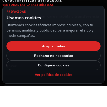
CARACTERÍSTICAS DESTACADAS
VER TODAS LAS CARACTERÍSTICAS
PRIVACIDAD
Para la sincronización, carga rápida y transferencia
Usamos cookies
de datos
Utilizamos cookies técnicas imprescindibles y, con tu
permiso, analítica y publicidad para mejorar el sitio y
medir campañas.
1.8m
Aceptar todas
Rechazar no necesarias
Configurar cookies
Anker
Ver política de cookies
Cable USB2.0