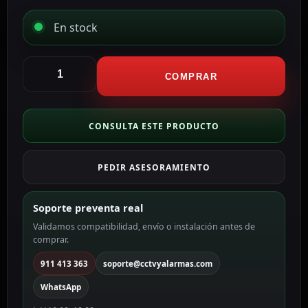
En stock
Dorcas
Abrepuertas
COMPRAR
eléctrico
Dorcas
DR-
CONSULTA ESTE PRODUCTO
54NDF/S
cantidad
PEDIR ASESORAMIENTO
Soporte preventa real
Validamos compatibilidad, envío o instalación antes de
comprar.
911 413 363
soporte@cctvyalarmas.com
WhatsApp