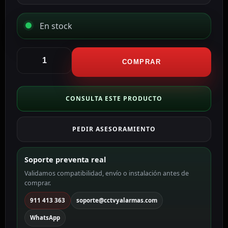
En stock
Dorcas
Abrepuertas
COMPRAR
eléctrico
Dorcas
DR-
CONSULTA ESTE PRODUCTO
99NF-
512/S22
PEDIR ASESORAMIENTO
cantidad
Soporte preventa real
Validamos compatibilidad, envío o instalación antes de
comprar.
911 413 363
soporte@cctvyalarmas.com
WhatsApp