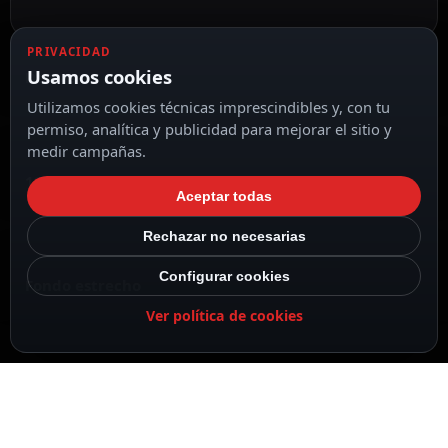
PRIVACIDAD
Usamos cookies
Dorcas
Utilizamos cookies técnicas imprescindibles y, con tu
permiso, analítica y publicidad para mejorar el sitio y
medir campañas.
12 VDC
Aceptar todas
Rechazar no necesarias
Configurar cookies
Fondo estrecho
Ver política de cookies
DESCRIPCIÓN