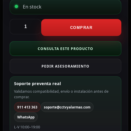
En stock
CCTV
&
COMPRAR
Alarmas
8
conductores
CONSULTA ESTE PRODUCTO
de
señal
PEDIR ASESORAMIENTO
+
2
de
Soporte preventa real
alimentación
Validamos compatibilidad, envío o instalación antes de
CA8P2-
comprar.
100-
H
911 413 363
soporte@cctvyalarmas.com
cantidad
WhatsApp
L-V 10:00–19:00