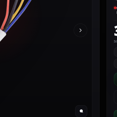
IV
C
&
A
4
c