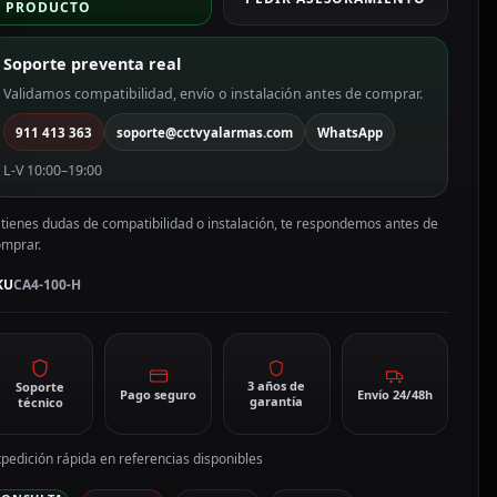
PRODUCTO
onductor
obre
Soporte preventa real
lectrolítico
lexible
Validamos compatibilidad, envío o instalación antes de comprar.
lase
911 413 363
soporte@cctvyalarmas.com
WhatsApp
A4-
L-V 10:00–19:00
00-
 tienes dudas de compatibilidad o instalación, te respondemos antes de
antidad
omprar.
KU
CA4-100-H
3 años de
Soporte
Pago seguro
Envío 24/48h
garantía
técnico
pedición rápida en referencias disponibles