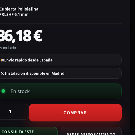
Cubierta Poliolefina
FRLSHF 6.1 mm
36,18
€
A incluido
Envío rápido desde España
🛠 Instalación disponible en Madrid
En stock
CTV
COMPRAR
larmas
CONSULTA ESTE
onductores
PEDIR ASESORAMIENTO