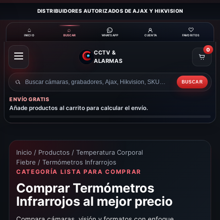
DISTRIBUIDORES AUTORIZADOS DE AJAX Y HIKVISION
⌂
⌕
♡
INICIO
BUSCAR
CUENTA
FAVORITOS
WHATSAPP
0
CCTV &
ABRIR
ALARMAS
MENÚ
BUSCAR
Buscar
productos
ENVÍO GRATIS
Añade productos al carrito para calcular el envío.
Inicio
/
Productos
/
Temperatura Corporal
Fiebre
/ Termómetros Infrarrojos
CATEGORÍA LISTA PARA COMPRAR
Comprar Termómetros
Infrarrojos al mejor precio
Compara cámaras, visión y formatos con enfoque