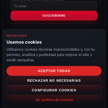
Correo
electrónico
SUSCRIBIRME
PRIVACIDAD
Distribuidor oficial Ajax y Hikvision
Confianza Online
Usamos cookies
Envío 24/48h
Garantía oficial
Compra segura
Utilizamos cookies técnicas imprescindibles y, con tu
permiso, analítica y publicidad para mejorar el sitio y
medir campañas.
© 2026 CCTV & Alarmas
ACEPTAR TODAS
Aviso Legal
Privacidad
Cookies
Configurar cookies
RECHAZAR NO NECESARIAS
Condiciones de compra
Envíos
Garantías
CONFIGURAR COOKIES
Devoluciones
Ver política de cookies